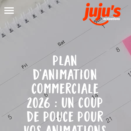
Notre
métier
In Store
plan
Out Store
d’animation
Références
commerciale
Blog
DEVIS
2026 : un coup
CONTACT
de pouce pour
vos animations