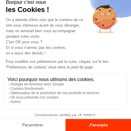
y en a pour tout le monde !
Septembre étant un mois où le niveau de
consommation est élevé, les français sont
sensibles aux
remises commerciales
.
N’hésitez donc pas à faire des
offres « Spécial
Rentrée »
sur les produits phares,
évidemment, mais pensez également aussi à
la vente additionnelle ! Un joli cartable sans
trousse, crayons de couleurs ni goûter à
l’intérieur ne sert a à rien !
Optez pour des
animation commerciales
complémentaires
en implantant par
exemple un stand de dégustation sur lequel
seront également distribués des remises. Ou
organisez une distribution de chéquiers
promotionnels en dehors de votre point de
vente.