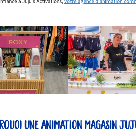
nfiance à Juju’s Activations,
votre agence d’animation comm
rquoi une animation magasin juju