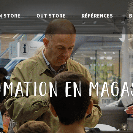
N STORE
OUT STORE
RÉFÉRENCES
B
imation en maga