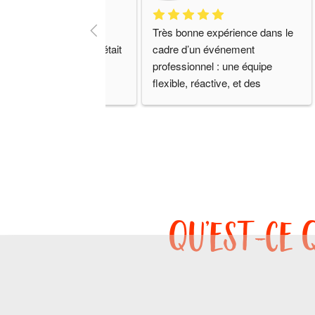
avons eu le droit à un 
Très bonne expérience dans le 
cement au travail et c’était 
cadre d’un événement 
professionnel : une équipe 
flexible, réactive, et des 
animations variées qui ont su 
plaire à tous les participants.
qu’est-ce 