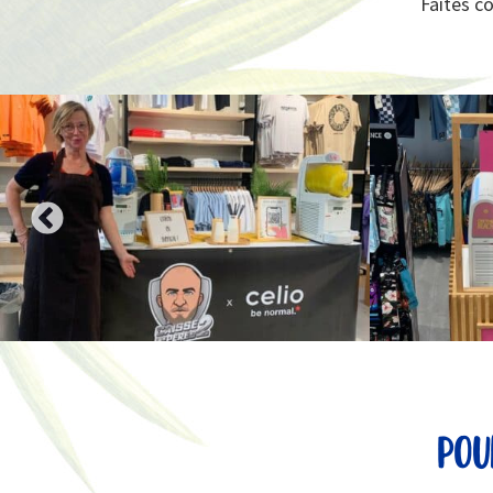
Faites co
pou