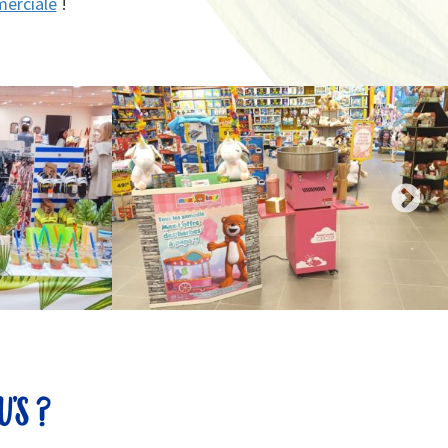
erciale
!
’s ?