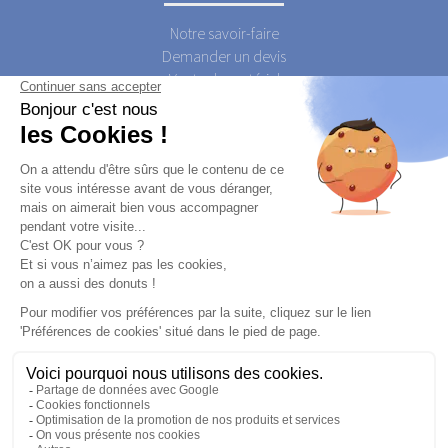
Notre savoir-faire
Demander un devis
Vente de matériel
Contactez-nous
Qui est JUJU'S Activations ?
Qui sont les JUJU'S Activateurs ?
Postuler
A PROPOS
Qui est JUJU'S ?
Le Blog JUJU'S Activations
Foire Aux Questions
JUJU'S Animations
Mentions Légales