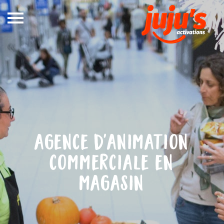
Notre
métier
In Store
Out Store
Références
agence d'animation
Blog
commerciale en
DEVIS
magasin
CONTACT