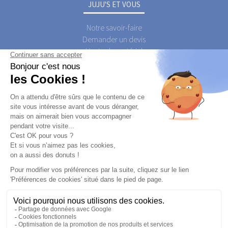
JUJU'S ET VOUS
Notre savoir-faire
Demander un devis
Vente de matériel
Contactez-nous
Qui est JUJU'S Activations ?
Qui sont les JUJU'S Activateurs ?
Postuler
A PROPOS
Qui est JUJU'S ?
Le Blog JUJU'S Activations
Foire Aux Questions
JUJU'S Animations
Mentions Légales