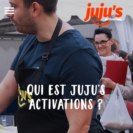
Notre
métier
In Store
Out Store
Références
qui est juju’s
Blog
DEVIS
activations ?
CONTACT