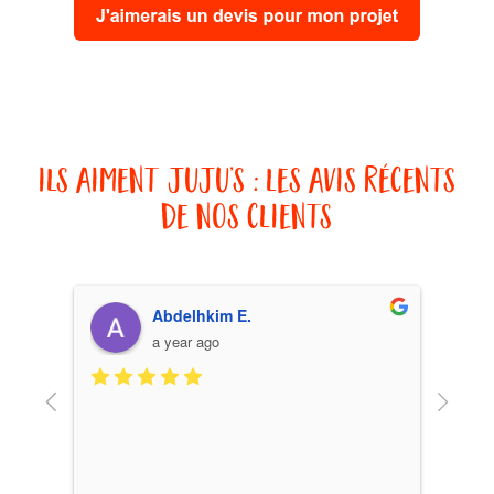
ils aiment juju’s : les avis récents
de nos clients
Abdelhkim E.
a year ago
Très be
excell