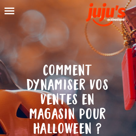
Notre
métier
In Store
Out Store
comment
Références
dynamiser vos
Blog
ventes en
DEVIS
magasin pour
CONTACT
halloween ?