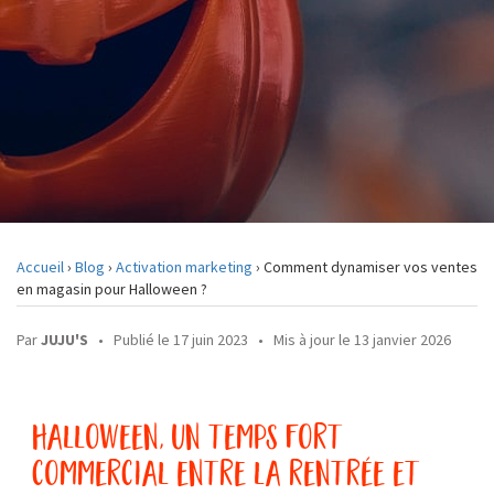
Accueil
›
Blog
›
Activation marketing
›
Comment dynamiser vos ventes
en magasin pour Halloween ?
Par
JUJU'S
•
Publié le 17 juin 2023
•
Mis à jour le 13 janvier 2026
halloween, un temps fort
commercial entre la rentrée et