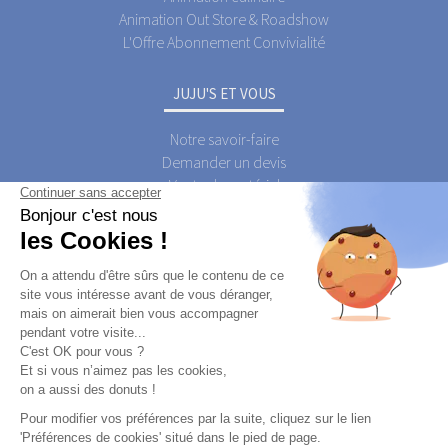
Animation Out Store & Roadshow
L'Offre Abonnement Convivialité
JUJU'S ET VOUS
Notre savoir-faire
Demander un devis
Vente de matériel
Contactez-nous
Qui est JUJU'S Activations ?
Qui sont les JUJU'S Activateurs ?
Postuler
A PROPOS
Qui est JUJU'S ?
Le Blog JUJU'S Activations
Foire Aux Questions
JUJU'S Animations