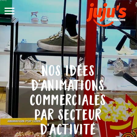
Notre
métier
In Store
Out Store
nos idées
Références
d’animations
Blog
commerciales
DEVIS
par secteur
CONTACT
d’activité