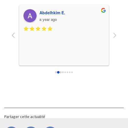
Abdelhkim E.
a year ago
Très be
excell
Partager cette actualité