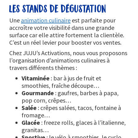
les stands de dégustation
Une
animation culinaire
est parfaite pour
accroître votre visibilité dans une grande
surface car elle attire fortement la clientèle.
C’est un réel levier pour booster vos ventes.
Chez JUJU’s Activations, nous vous proposons
l’organisation d’animations culinaires à
travers différents thèmes :
Vitaminée
: bar à jus de fruit et
smoothies, fraîche découpe…
Gourmande
: gaufres, barbes à papa,
pop corn, crêpes…
Salée
: crêpes salées, tacos, fontaine à
fromage…
Glacée
: freeze rolls, glaces à l’italienne,
granitas…
Sportive
: le vélo à smoothies, le cyclo