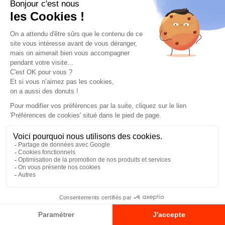
JUJU'S ACTIVATIONS
Animation Commerciale
Activation de marque
Animation événementielle
Animation Grande surface
Animation culinaire
Animation Out Store & Roadshow
L'Offre Abonnement Convivialité
JUJU'S ET VOUS
Notre savoir-faire
Demander un devis
Vente de matériel
Contactez-nous
Qui est JUJU'S Activations ?