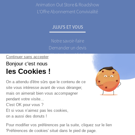
Animation Out Store & Roadshow
L'Offre Abonnement Convivialité
JUJU'S ET VOUS
Notre savoir-faire
Demander un devis
Vente de matériel
Contactez-nous
Qui est JUJU'S Activations ?
Qui sont les JUJU'S Activateurs ?
Postuler
A PROPOS
Qui est JUJU'S ?
Le Blog JUJU'S Activations
Foire Aux Questions
JUJU'S Animations