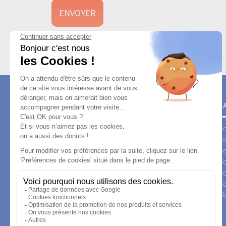
JUJU'S 
Animati
Activat
Animati
Animati
Animatio
Animati
L'Offre 