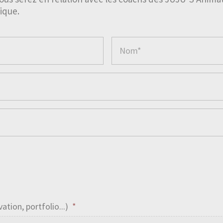
ique.
tion, portfolio...)
*