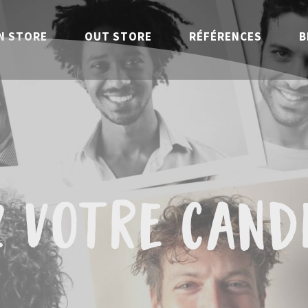
N STORE
OUT STORE
RÉFÉRENCES
B
z votre cand