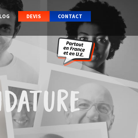
LOG
DEVIS
CONTACT
idature