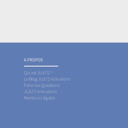
A PROPOS
Qui est JUJU'S ?
Le Blog JUJU'S Activations
Foire Aux Questions
JUJU'S Animations
Mentions Légales