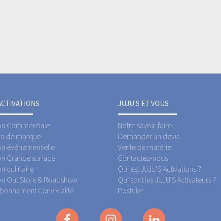
ACTIVATIONS
JUJU'S ET VOUS
on Commerciale
Notre savoir-faire
ion de marque
Demander un devis
on événementielle
Vente de matériel
on Grande surface
Contactez-nous
n culinaire
Qui est JUJU'S Activations ?
on Out Store & Roadshow
Qui sont les JUJU'S Activateurs ?
Abonnement Convivialité
Postuler